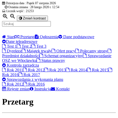
Dzisiejsza data :
Piątek 07 sierpnia 2026
Ostatnia zmiana :
28 lutego 2020 r. 12:54
Licznik wejść :
21253
zoom_in
zoom_out
Zmień kontrast
Start
Przetargi
Ogłoszenia
Dane podstawowe
Dane teleadresowe
Test 1
Test 2
Test 3
Dyrektor
Majątek trwały
Ofert pracy
Polecamy strony
Przedmiot działalności
Schemat organizacyjny
Sprawozdanie
OSZ we Włocławku
Status prawny
Kontrola zarządcza
Rok 2011
Rok 2012
Rok 2013
Rok 2014
Rok 2015
Rok 2016
Rok 2017
Sprawozdania z wykonania planu
Rok 2012
Rok 2016
Rejestr zmian
Instrukcja
Kontakt
Przetarg